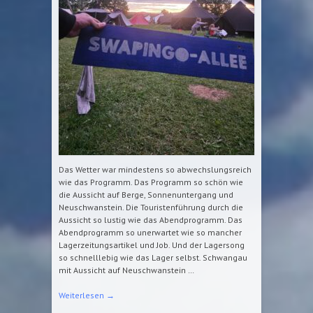
Das Wetter war mindestens so abwechslungsreich
wie das Programm. Das Programm so schön wie
die Aussicht auf Berge, Sonnenuntergang und
Neuschwanstein. Die Touristenführung durch die
Aussicht so lustig wie das Abendprogramm. Das
Abendprogramm so unerwartet wie so mancher
Lagerzeitungsartikel und Job. Und der Lagersong
so schnelllebig wie das Lager selbst. Schwangau
mit Aussicht auf Neuschwanstein …
Weiterlesen
→