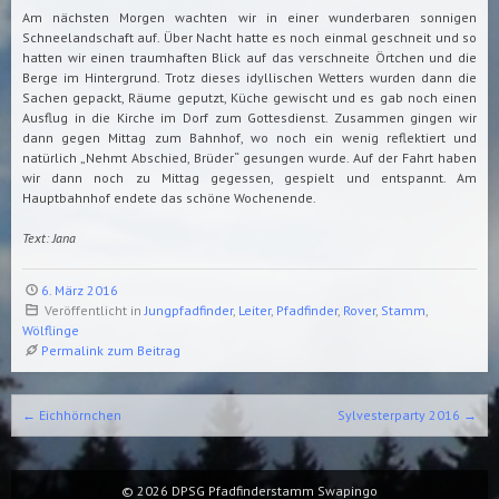
Am nächsten Morgen wachten wir in einer wunderbaren sonnigen
Schneelandschaft auf. Über Nacht hatte es noch einmal geschneit und so
hatten wir einen traumhaften Blick auf das verschneite Örtchen und die
Berge im Hintergrund. Trotz dieses idyllischen Wetters wurden dann die
Sachen gepackt, Räume geputzt, Küche gewischt und es gab noch einen
Ausflug in die Kirche im Dorf zum Gottesdienst. Zusammen gingen wir
dann gegen Mittag zum Bahnhof, wo noch ein wenig reflektiert und
natürlich „Nehmt Abschied, Brüder“ gesungen wurde. Auf der Fahrt haben
wir dann noch zu Mittag gegessen, gespielt und entspannt. Am
Hauptbahnhof endete das schöne Wochenende.
Text: Jana
6. März 2016
Veröffentlicht in
Jungpfadfinder
,
Leiter
,
Pfadfinder
,
Rover
,
Stamm
,
Wölflinge
Permalink zum Beitrag
Beitrags-Navigation
←
Eichhörnchen
Sylvesterparty 2016
→
© 2026
DPSG Pfadfinderstamm Swapingo