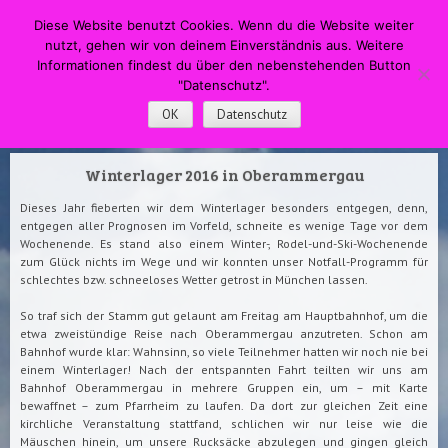
HOME
Menü
Suche
Diese Website benutzt Cookies. Wenn du die Website weiter
WECHSELN SIE ZUM INHALT
nutzt, gehen wir von deinem Einverständnis aus. Weitere
DPSG Pfadfinderstamm
Informationen findest du über den nebenstehenden Button
"Datenschutz".
Swapingo
OK
Datenschutz
Winterlager 2016 in Oberammergau
Dieses Jahr fieberten wir dem Winterlager besonders entgegen, denn,
entgegen aller Prognosen im Vorfeld, schneite es wenige Tage vor dem
Wochenende. Es stand also einem Winter-, Rodel-und-Ski-Wochenende
zum Glück nichts im Wege und wir konnten unser Notfall-Programm für
schlechtes bzw. schneeloses Wetter getrost in München lassen.
So traf sich der Stamm gut gelaunt am Freitag am Hauptbahnhof, um die
etwa zweistündige Reise nach Oberammergau anzutreten. Schon am
Bahnhof wurde klar: Wahnsinn, so viele Teilnehmer hatten wir noch nie bei
einem Winterlager! Nach der entspannten Fahrt teilten wir uns am
Bahnhof Oberammergau in mehrere Gruppen ein, um – mit Karte
bewaffnet – zum Pfarrheim zu laufen. Da dort zur gleichen Zeit eine
kirchliche Veranstaltung stattfand, schlichen wir nur leise wie die
Mäuschen hinein, um unsere Rucksäcke abzulegen und gingen gleich