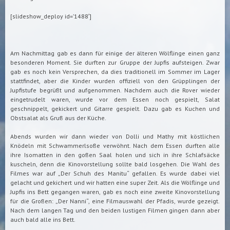
[slideshow_deploy id=’1488′]
Am Nachmittag gab es dann für einige der älteren Wölflinge einen ganz
besonderen Moment. Sie durften zur Gruppe der Jupfis aufsteigen. Zwar
gab es noch kein Versprechen, da dies traditionell im Sommer im Lager
stattfindet, aber die Kinder wurden offiziell von den Grüpplingen der
Jupfistufe begrüßt und aufgenommen. Nachdem auch die Rover wieder
eingetrudelt waren, wurde vor dem Essen noch gespielt, Salat
geschnippelt, gekickert und Gitarre gespielt. Dazu gab es Kuchen und
Obstsalat als Gruß aus der Küche.
Abends wurden wir dann wieder von Dolli und Mathy mit köstlichen
Knödeln mit Schwammerlsoße verwöhnt. Nach dem Essen durften alle
ihre Isomatten in den goßen Saal holen und sich in ihre Schlafsäcke
kuscheln, denn die Kinovorstellung sollte bald losgehen. Die Wahl des
Filmes war auf „Der Schuh des Manitu“ gefallen. Es wurde dabei viel
gelacht und gekichert und wir hatten eine super Zeit. Als die Wölflinge und
Jupfis ins Bett gegangen waren, gab es noch eine zweite Kinovorstellung
für die Großen: „Der Nanni“, eine Filmauswahl der Pfadis, wurde gezeigt.
Nach dem langen Tag und den beiden lustigen Filmen gingen dann aber
auch bald alle ins Bett.