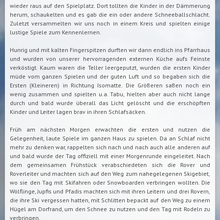
wieder raus auf den Spielplatz. Dort tollten die Kinder in der Dämmerung
herum, schaukelten und es gab die ein oder andere Schneeballschlacht.
Zuletzt versammelten wir uns noch in einem Kreis und spielten einige
lustige Spiele zum Kennenlernen.
Hunrig und mit kalten Fingerspitzen durften wir dann endlich ins Pfarrhaus
und wurden von unserer hervorragenden externen Küche aufs Feinste
verköstigt. Kaum waren die Teller leergeputzt, wurden die ersten Kinder
müde vom ganzen Spielen und der guten Luft und so begaben sich die
Ersten (Kleineren) in Richtung Isomatte. Die Größeren saßen noch ein
wenig zusammen und spielten u.a. Tabu, hielten aber auch nicht lange
durch und bald wurde überall das Licht gelöscht und die erschöpften
Kinder und Leiter lagen brav in ihren Schlafsäcken.
Früh am nächsten Morgen erwachten die ersten und nutzen die
Gelegenheit, laute Spiele im ganzen Haus zu spielen. Da an Schlaf nicht
mehr zu denken war, rappelten sich nach und nach auch alle anderen auf
und bald wurde der Tag offiziell mit einer Morgenrunde eingeleitet. Nach
dem gemeinsamen Frühstück verabschiedeten sich die Rover und
Roverleiter und machten sich auf den Weg zum nahegelegenen Skigebiet,
wo sie den Tag mit Skifahren oder Snowboarden verbringen wollten. Die
Wölflinge, Jupfis und Pfadis machten sich mit ihren Leitern und drei Rovern,
die ihre Ski vergessen hatten, mit Schlitten bepackt auf den Weg zu einem
Hügel am Dorfrand, um den Schnee zu nutzen und den Tag mit Rodeln zu
verbringen.