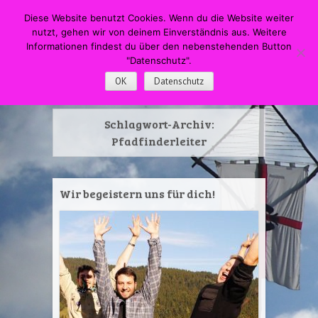
HOME
Menü
Suche
Diese Website benutzt Cookies. Wenn du die Website weiter
WECHSELN SIE ZUM INHALT
nutzt, gehen wir von deinem Einverständnis aus. Weitere
DPSG Pfadfinderstamm
Informationen findest du über den nebenstehenden Button
"Datenschutz".
Swapingo
OK
Datenschutz
Schlagwort-Archiv:
Pfadfinderleiter
Wir begeistern uns für dich!