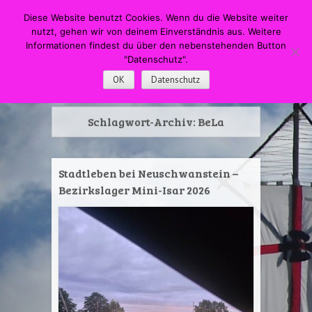
HOME
Menü
Suche
Diese Website benutzt Cookies. Wenn du die Website weiter
WECHSELN SIE ZUM INHALT
nutzt, gehen wir von deinem Einverständnis aus. Weitere
DPSG Pfadfinderstamm
Informationen findest du über den nebenstehenden Button
"Datenschutz".
Swapingo
OK
Datenschutz
Schlagwort-Archiv:
BeLa
Stadtleben bei Neuschwanstein –
Bezirkslager Mini-Isar 2026