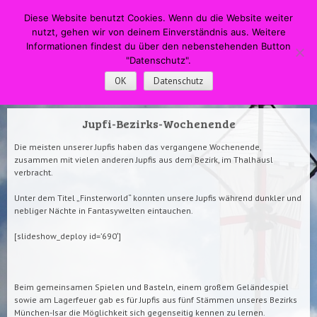
HOME
Menü
Suche
Diese Website benutzt Cookies. Wenn du die Website weiter
WECHSELN SIE ZUM INHALT
nutzt, gehen wir von deinem Einverständnis aus. Weitere
DPSG Pfadfinderstamm
Informationen findest du über den nebenstehenden Button
"Datenschutz".
Swapingo
OK
Datenschutz
Jupfi-Bezirks-Wochenende
Die meisten unserer Jupfis haben das vergangene Wochenende,
zusammen mit vielen anderen Jupfis aus dem Bezirk, im Thalhäusl
verbracht.
Unter dem Titel „Finsterworld“ konnten unsere Jupfis während dunkler und
nebliger Nächte in Fantasywelten eintauchen.
[slideshow_deploy id=’690′]
Beim gemeinsamen Spielen und Basteln, einem großem Geländespiel
sowie am Lagerfeuer gab es für Jupfis aus fünf Stämmen unseres Bezirks
München-Isar die Möglichkeit sich gegenseitig kennen zu lernen.