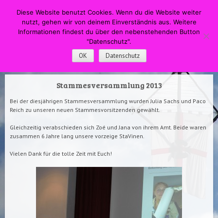
HOME
Menü
Suche
Diese Website benutzt Cookies. Wenn du die Website weiter
WECHSELN SIE ZUM INHALT
nutzt, gehen wir von deinem Einverständnis aus. Weitere
DPSG Pfadfinderstamm
Informationen findest du über den nebenstehenden Button
"Datenschutz".
Swapingo
OK
Datenschutz
Stammesversammlung 2013
Bei der diesjährigen Stammesversammlung wurden Julia Sachs und Paco
Reich zu unseren neuen Stammesvorsitzenden gewählt.
Gleichzeitig verabschieden sich Zoé und Jana von ihrem Amt. Beide waren
zusammen 6 Jahre lang unsere vorzeige StaVinen.
Vielen Dank für die tolle Zeit mit Euch!