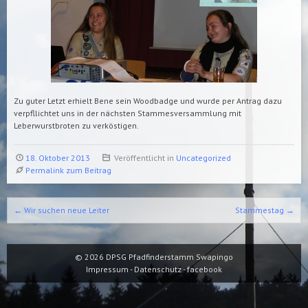
Zu guter Letzt erhielt Bene sein Woodbadge und wurde per Antrag dazu
verpfllichtet uns in der nächsten Stammesversammlung mit
Leberwurstbroten zu verköstigen.
18. Oktober 2013
Veröffentlicht in
Uncategorized
Permalink zum Beitrag
Beitrags-Navigation
←
Wir suchen neue Leiter
Stammestag
→
© 2026
DPSG Pfadfinderstamm Swapingo
Impressum
-
Datenschutz
-
facebook