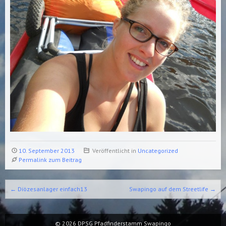
10. September 2013
Veröffentlicht in
Uncategorized
Permalink zum Beitrag
Beitrags-Navigation
←
Diözesanlager einfach13
Swapingo auf dem Streetlife
→
© 2026
DPSG Pfadfinderstamm Swapingo