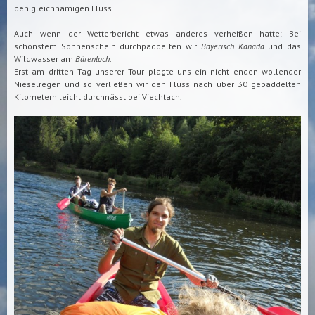
den gleichnamigen Fluss.
Auch wenn der Wetterbericht etwas anderes verheißen hatte: Bei
schönstem Sonnenschein durchpaddelten wir
Bayerisch Kanada
und das
Wildwasser am
Bärenloch
.
Erst am dritten Tag unserer Tour plagte uns ein nicht enden wollender
Nieselregen und so verließen wir den Fluss nach über 30 gepaddelten
Kilometern leicht durchnässt bei Viechtach.