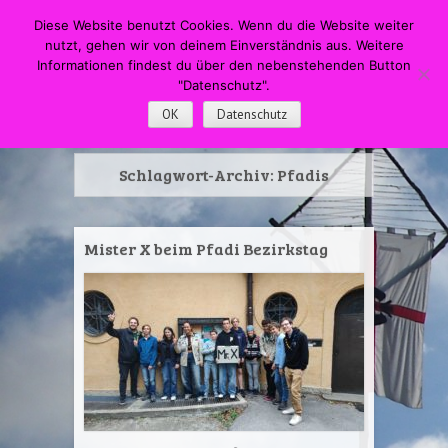
HOME
Menü
Suche
Diese Website benutzt Cookies. Wenn du die Website weiter
WECHSELN SIE ZUM INHALT
nutzt, gehen wir von deinem Einverständnis aus. Weitere
DPSG Pfadfinderstamm
Informationen findest du über den nebenstehenden Button
"Datenschutz".
Swapingo
OK
Datenschutz
Schlagwort-Archiv:
Pfadis
Mister X beim Pfadi Bezirkstag