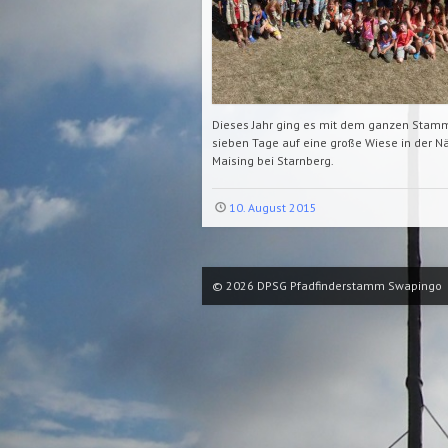
Dieses Jahr ging es mit dem ganzen Stamm
sieben Tage auf eine große Wiese in der N
Maising bei Starnberg.
10. August 2015
© 2026
DPSG Pfadfinderstamm Swapingo