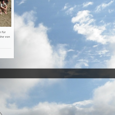
 für
ähe von