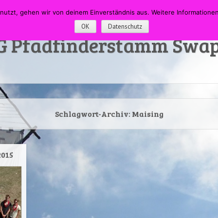
N
INFOS
LINKS
nutzt, gehen wir von deinem Einverständnis aus. Weitere Information
OK
Datenschutz
G Pfadfinderstamm Swap
Schlagwort-Archiv:
Maising
2015