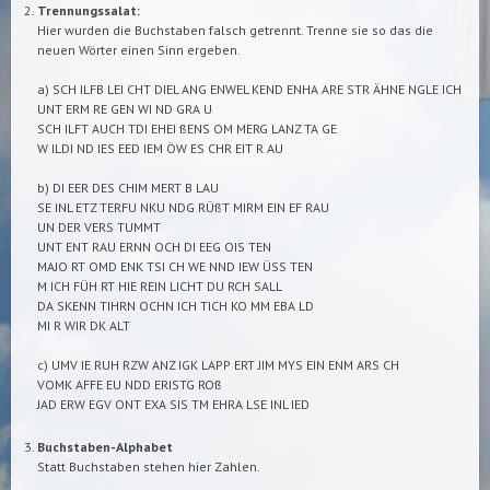
Trennungssalat:
Hier wurden die Buchstaben falsch getrennt. Trenne sie so das die
neuen Wörter einen Sinn ergeben.
a) SCH ILFB LEI CHT DIEL ANG ENWEL KEND ENHA ARE STR ÄHNE NGLE ICH
UNT ERM RE GEN WI ND GRA U
SCH ILFT AUCH TDI EHEI ßENS OM MERG LANZ TA GE
W ILDI ND IES EED IEM ÖW ES CHR EIT R AU
b) DI EER DES CHIM MERT B LAU
SE INL ETZ TERFU NKU NDG RÜßT MIRM EIN EF RAU
UN DER VERS TUMMT
UNT ENT RAU ERNN OCH DI EEG OIS TEN
MAJO RT OMD ENK TSI CH WE NND IEW ÜSS TEN
M ICH FÜH RT HIE REIN LICHT DU RCH SALL
DA SKENN TIHRN OCHN ICH TICH KO MM EBA LD
MI R WIR DK ALT
c) UMV IE RUH RZW ANZ IGK LAPP ERT JIM MYS EIN ENM ARS CH
VOMK AFFE EU NDD ERISTG ROß
JAD ERW EGV ONT EXA SIS TM EHRA LSE INL IED
Buchstaben-Alphabet
Statt Buchstaben stehen hier Zahlen.