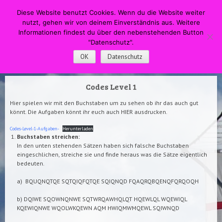
HOME
Menü
Suche
Diese Website benutzt Cookies. Wenn du die Website weiter
WECHSELN SIE ZUM INHALT
nutzt, gehen wir von deinem Einverständnis aus. Weitere
DPSG Pfadfinderstamm
Informationen findest du über den nebenstehenden Button
"Datenschutz".
Swapingo
OK
Datenschutz
Codes Level 1
Hier spielen wir mit den Buchstaben um zu sehen ob ihr das auch gut
könnt. Die Aufgaben könnt ihr euch auch HIER ausdrucken.
Codes-Level-1-Aufgaben-
Herunterladen
Buchstaben streichen:
In den unten stehenden Sätzen haben sich falsche Buchstaben
eingeschlichen, streiche sie und finde heraus was die Sätze eigentlich
bedeuten.
a) BQUQNQTQE SQTQIQFQTQE SQIQNQD FQAQRQBQENQFQRQOQH
b) DQIWE SQOWNQNWE SQTWRQAWHQLQT HQEWLQL WQEWIQL
KQEWIQNWE WQOLWKQEWN AQM HWIQMWMQEWL SQIWNQD